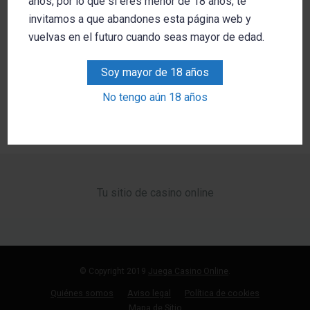
años, por lo que si eres menor de 18 años, te
invitamos a que abandones esta página web y
vuelvas en el futuro cuando seas mayor de edad.
Soy mayor de 18 años
No tengo aún 18 años
Copyright © 2026 Juega Casino Online
Publicidad
Tu sitio de casino online
© Copyright 2019
Juega Casino Online
.
Quiénes somos
Aviso legal
Política de cookies
Mapa de Sitio