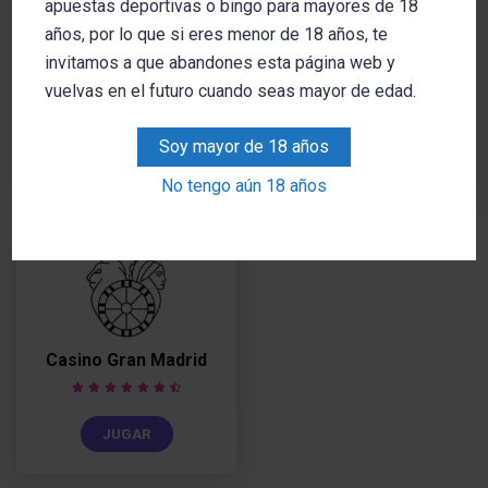
apuestas deportivas o bingo para mayores de 18
años, por lo que si eres menor de 18 años, te
invitamos a que abandones esta página web y
vuelvas en el futuro cuando seas mayor de edad.
Luckia
Mr Green
Soy mayor de 18 años
REGÍSTRATE
JUGAR
No tengo aún 18 años
Casino Gran Madrid
JUGAR