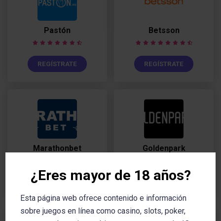
Pastón
Betsson
REGÍSTRATE
REGÍSTRATE
Marathonbet
Goldenpark
¿Eres mayor de 18 años?
JUGAR
JUGAR
Esta página web ofrece contenido e información
sobre juegos en línea como casino, slots, poker,