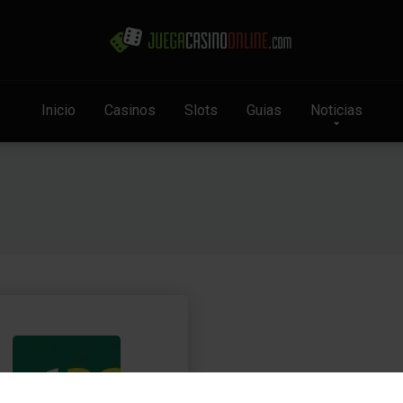
Inicio
Casinos
Slots
Guias
Noticias