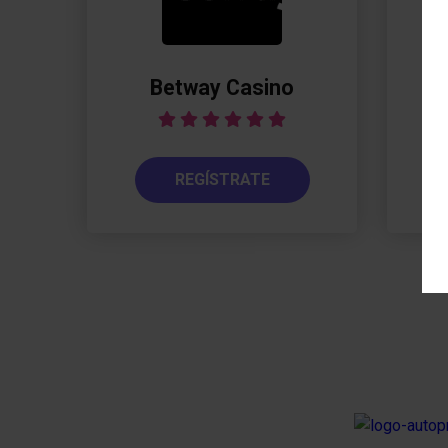
Betway Casino
REGÍSTRATE