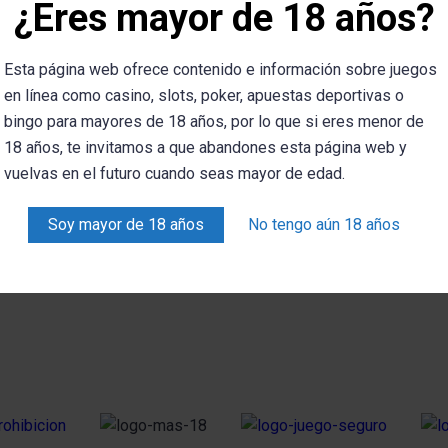
¿Eres mayor de 18 años?
Marca Casino
Esta página web ofrece contenido e información sobre juegos
en línea como casino, slots, poker, apuestas deportivas o
bingo para mayores de 18 años, por lo que si eres menor de
18 años, te invitamos a que abandones esta página web y
JUGAR
vuelvas en el futuro cuando seas mayor de edad.
Soy mayor de 18 años
No tengo aún 18 años